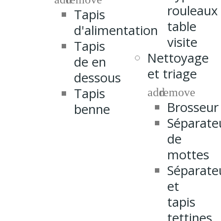
rouleaux
Tapis
table
d'alimentation
visite
Tapis
Nettoyage
de en
et triage
dessous
Tapis
add
remove
Brosseur
benne
Séparate
de
mottes
Séparate
et
tapis
tettines