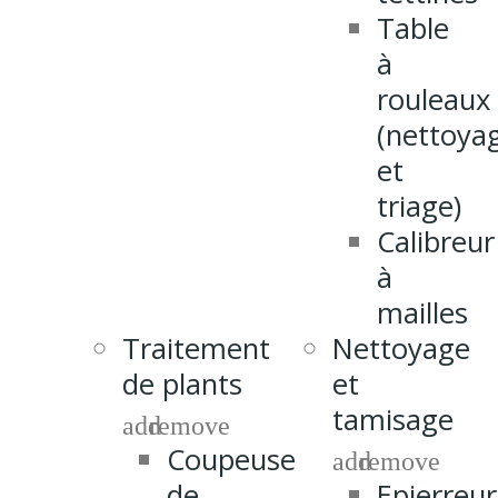
Table
à
rouleaux
(nettoya
et
triage)
Calibreur
à
mailles
Traitement
Nettoyage
de plants
et
tamisage
add
remove
Coupeuse
add
remove
de
Epierreur