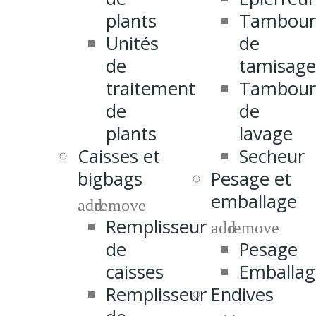
plants
Tambour
Unités
de
de
tamisage
traitement
Tambour
de
de
plants
lavage
Caisses et
Secheur
bigbags
Pesage et
emballage
add
remove
Remplisseur
add
remove
de
Pesage
caisses
Emballag
Remplisseur
Endives