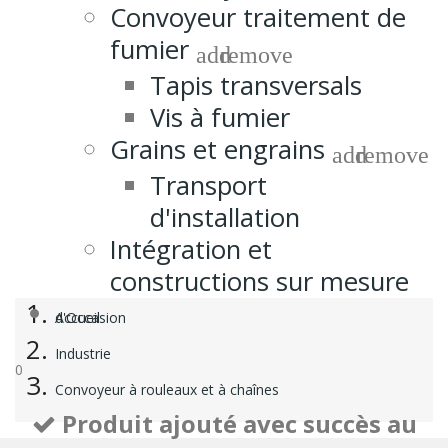
Convoyeur traitement de
fumier
add
remove
Tapis transversals
Vis à fumier
Grains et engrains
add
remove
Transport
d'installation
Intégration et
constructions sur mesure
d'Occasion
Accueil
Industrie
0
Convoyeur à rouleaux et à chaînes
Produit ajouté avec succès au