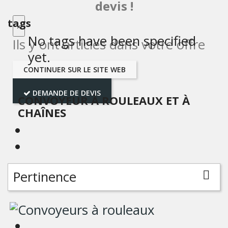
devis !
tags
×
No tags have been specified
Ils y ont
articles dans votre offre
yet.
CONTINUER SUR LE SITE WEB
DEMANDE DE DEVIS
CONVOYEUR À ROULEAUX ET À
CHAÎNES
Pertinence
