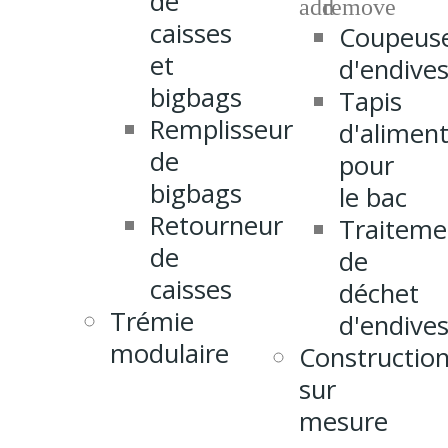
de
add
remove
caisses
Coupeus
et
d'endive
bigbags
Tapis
Remplisseur
d'alimen
de
pour
bigbags
le bac
Retourneur
Traiteme
de
de
caisses
déchet
Trémie
d'endive
modulaire
Constructio
sur
mesure