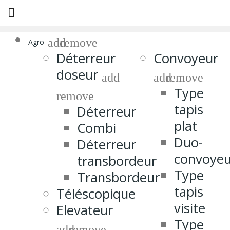

add
remove
Agro
Déterreur
Convoyeur
doseur
add
add
remove
Type
remove
tapis
Déterreur
plat
Combi
Duo-
Déterreur
convoyeu
transbordeur
Type
Transbordeur
tapis
Téléscopique
visite
Elevateur
Type
add
remove